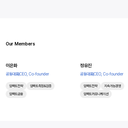
구체적인 변화의 증거를 찾고, 임팩트를
사람들의 생각과 마음이 움직이고, 행동의
측정하여 전략을 고도화하며, 증거 기반의
변화가 나타날 때 임팩트가 확장됩니다.
커뮤니케이션을 돕습니다.
트리플라잇은 수혜자, 이해관계자의 목소리에
집중합니다. 기획 단계부터 사람들의 니즈를
효과적으로 파악하고, 실행-평가 등 전과정에
걸쳐 충분한 소통과 합의를 이루는 프로세스를
Our Members
중시합니다.
이은화
정유진
공동대표
CEO, Co-founder
공동대표
CEO, Co-founder
임팩트전략
임팩트측정&검증
임팩트전략
지속가능경영
임팩트금융
임팩트커뮤니케이션