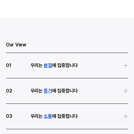
Our View
01
우리는
본질
에 집중합니다
사회문제란 바람직한 상태와 현실의 간극
(Gap)을 말합니다. 이러한 간극을 좁히는 것이
02
우리는
증거
에 집중합니다
바로 사회문제 해결이며, 함께 줄여가는 간극의
크기 만큼 임팩트도 확장됩니다. 트리플라잇은
사회·환경적 성과가 손에 잡히지 않는 이유는
이슈 현장을 발굴하며, 이 시대의 사회문제를
실질적인 변화를 확인할 수 있는 증거가
03
우리는
소통
에 집중합니다
연구하고, 이러한 문제를 해결하려는 조직들의
부족하기 때문입니다. 트리플라잇은 린데이터,
존재이유(목적)과 강점에 주목합니다.
빅데이터 분석 등 다양한 방법론을 활용해
변화의 중심에는 언제나 ‘사람’이 있습니다.