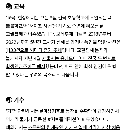
📚 교육
‘교육’ 현장에서는 오는 9월 전국 초등학교에 도입되는
#
늘봄학교
와 ‘서이초 사건’을 계기로 수면에 떠오른
#
교권침해
가 이슈였습니다. 교육부에 따르면
2018년부터
2022년까지 5년간 교사가 상해를 입거나 폭행을 당한 사건은
1,133건으로 해마다 증가 추세
입니다. 교권침해 문제가
불거지자 지난 4월
서울시는 충남도에 이어 전국 두 번째로
학생인권조례를 폐지
했는데요, 이로 인해 학생 인권이 위협
받고 있다는 우려의 목소리도 나옵니다.
🌏 기후
‘기후’ 관련해서는
#이상기후
로 농작물 수확량이 급감하면서
먹거리 물가가 급등한
#기후플레이션
이 화두였습니다.
해외에서는
초콜릿의 원재료인 카카오 열매 가격이 사상 처음