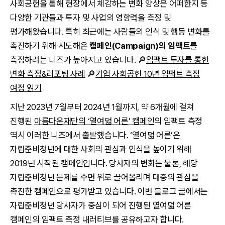
사회공헌을 통해 현장에서 체감하는 변화 양상은 어떠한지 등
다양한 기관들과 투자 및 사업의 영향력을 측정 및
평가해왔습니다. 특히 최근에는 사람들의 인식 및 행동 변화를
촉진하기 위해 시도해온
캠페인(Campaign)의 임팩트
를
측정하려는 니즈가 높아지고 있습니다. 🔎
임팩트 투자를 통한
변화 측정&리포팅 사례
🔎
기업 사회공헌 10년 임팩트 측정
여정 읽기
지난 2023년 7월부터 2024년 1월까지, 약 6개월에 걸쳐
진행된
아름다운재단의 ‘열여덟 어른’ 캠페인
의 임팩트 측정
역시 이러한 니즈에서 출발했습니다. ‘열여덟 어른’은
자립준비청년에 대한 사회의 관심과 인식을 높이기 위해
2019년 시작된 캠페인입니다. 당사자의 변화는 물론, 해당
자립준비청년 문제를 수면 위로 끌어올리며 대중의 관심을
촉진한 캠페인으로 평가받고 있습니다. 이번 블로그 글에서는
자립준비청년 당사자가 중심이 되어 진행된 열여덟 어른
캠페인의 임팩트 측정 내러티브를 공유하고자 합니다.