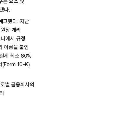
주는 요소 및
됐다.
예고했다. 지난
위원장 개리
) 웨비나에서
규정
등의 이름을 붙인
실제 최소 80%
orm 10-K)
ive, 글로벌 금융회사의
정리