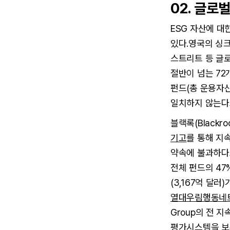
02. 글로
ESG 자산에 
있다.영국의 싱
스트리트 등 글로
절반이 넘는 72
펀드(총 운용자산
일치하지 않는다
블랙록(Blackr
기고
를 통해 지
약속에 불과하다고
전체 펀드의 47
(3,167억 달러
열대우림행동네트워
Group의 전 지
평가시스템을 보