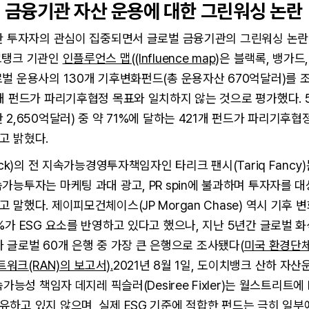
벌 금융기관 자산 운용에 대한 그린워싱 논란
대한 투자자의 관심이 집중되면서 글로벌 금융기관의 그린워싱 논
크탱크 기관인
인플루언스 맵((Influence map)
은 블랙록, 뱅가드
벌 운용사의 130개 기후변화펀드(총 운용자산 670억달러)를 
개 펀드가 파리기후협정 목표와 일치하지 않는 것으로 평가했다. 5
 2,650억달러) 중 약 71%에 달하는 421개 펀드가 파리기후협
고 밝혔다.
ock)의 전 지속가능경영투자책임자인 타리크 팬시(Tariq Fancy
속가능투자는 마케팅 과대 광고, PR spin에 불과하며 투자자를 
 말했다. 제이피모건체이스(JP Morgan Chase) 역시 기후 
%가 ESG 요소를 반영하고 있다고 했으나, 지난 5년간 글로벌 
)가 글로벌 60개 은행 중 가장 큰 은행으로 조사됐다(
미국 환경단
크(RAN)의 보고서).
2021년 8월 1일, 도이치뱅크 산하 자산
속가능성 책임자 데지레 픽슬러(Desiree Fixler)는 월스트리트
유하고 있지 않으며, 실제 ESG 기준에 적합한 펀드는 극히 일