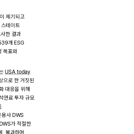
란이 제기되고
, 스테이트
조사한 결과
39개 ESG
정 목표와
)는
USA today
대상으로 한 거짓된
변화 대응을 위해
화석연료 투자 규모
체
운용사 DWS
에 DWS가 적절한
부에 불과하며